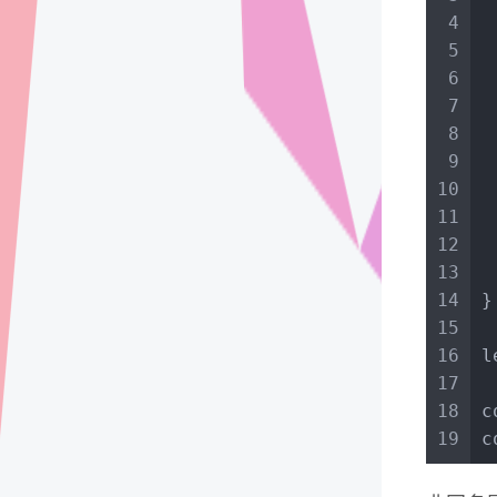
4
5
6
7
8
 
9
10
11
12
 
13
 
14
}
15
16
l
17
18
c
19
c