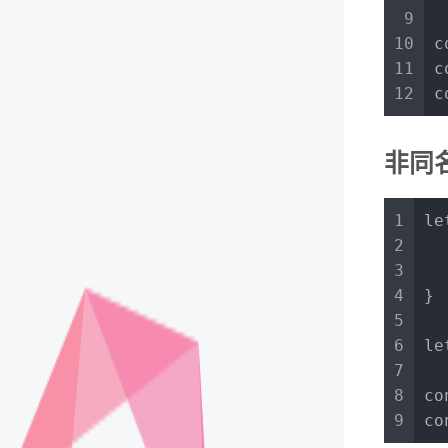
9
10
c
11
c
12
c
非同
1
le
2
3
4
}
5
6
le
7
8
co
9
co