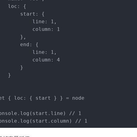
loc
: {
start
: {
line
: 
1
,
column
: 
1
       },
end
: {
line
: 
1
,
column
: 
4
       }
   }
et
 { 
loc
: { start } } = node
onsole
.
log
(start.
line
) 
// 1
onsole
.
log
(start.
column
) 
// 1