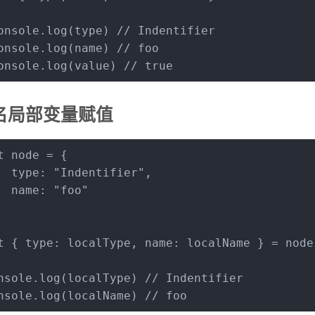
onsole
.
log
(type) 
// Indentifier
onsole
.
log
(name) 
// foo
onsole
.
log
(value) 
// true
名局部变量赋值
t
 node = {
type
: 
"Indentifier"
,
name
: 
"foo"
t
 { 
type
: localType, 
name
: localName } = node
nsole
.
log
(localType) 
// Indentifier
nsole
.
log
(localName) 
// foo