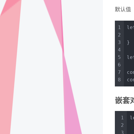
默认值
1
le
2
3
}
4
5
le
6
7
co
8
co
嵌套
1
l
2
3