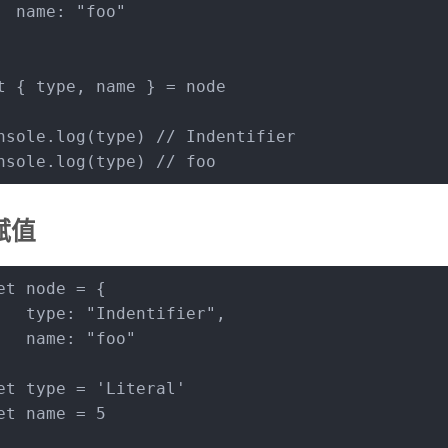
name
: 
"foo"
t
 { type, name } = node
nsole
.
log
(type) 
// Indentifier
nsole
.
log
(type) 
// foo
赋值
et
 node = {
type
: 
"Indentifier"
,
name
: 
"foo"
et
 type = 
'Literal'
et
 name = 
5