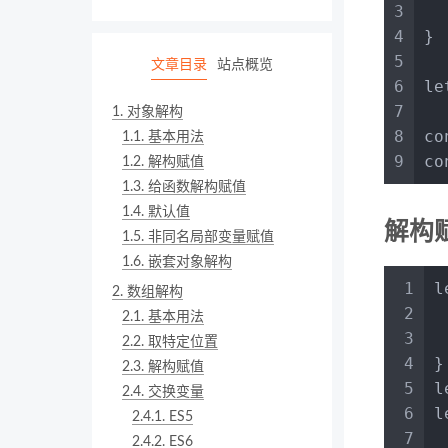
3
4
}
5
文章目录
站点概览
6
le
7
1.
对象解构
8
co
1.1.
基本用法
9
co
1.2.
解构赋值
1.3.
给函数解构赋值
1.4.
默认值
解构
1.5.
非同名局部变量赋值
1.6.
嵌套对象解构
1
l
2.
数组解构
2
2.1.
基本用法
3
2.2.
取特定位置
4
}
2.3.
解构赋值
5
l
2.4.
交换变量
6
l
2.4.1.
ES5
7
2.4.2.
ES6