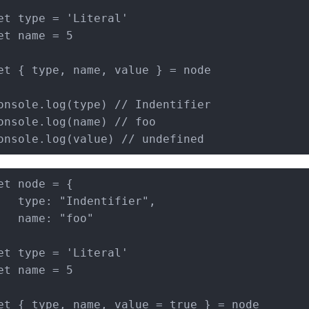
et
 type = 
'Literal'
et
 name = 
5
et
 { type, name, value } = node
onsole
.
log
(type) 
// Indentifier
onsole
.
log
(name) 
// foo
onsole
.
log
(value) 
// undefined
et
 node = {
type
: 
"Indentifier"
,
name
: 
"foo"
et
 type = 
'Literal'
et
 name = 
5
et
 { type, name, value = 
true
 } = node