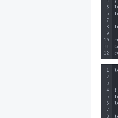
4
}
5
l
6
l
7
8
l
9
10
c
11
c
12
c
1
l
2
3
4
}
5
l
6
l
7
8
l