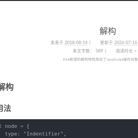
解构
发表于
2018-08-14
更新于
2026-07-16
本文字数：
589
阅读时长 ≈
ES6新增的解构特性简化了JavaScript操作
解构
用法
t
 node = {
type
: 
"Indentifier"
,