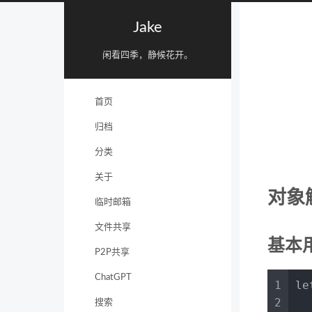
Jake
闲看四季，静候花开。
首页
归档
分类
关于
对象
临时邮箱
文件共享
基本
P2P共享
ChatGPT
1
le
2
搜索