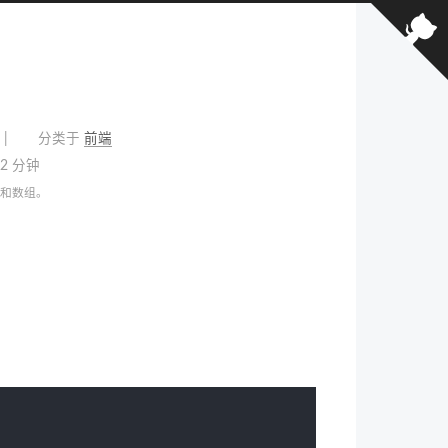
分类于
前端
2 分钟
对象和数组。