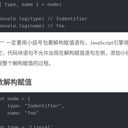
{ type, name } = node)
onsole
.
log
(type) 
// Indentifier
onsole
.
log
(name) 
// foo
： ** 一定要用小括号包裹解构赋值语句，JavaScrip
定，代码块语句不允许出现在解构赋值语句左侧，添加小
现整个解构赋值的过程。
数解构赋值
et
 node = {
type
: 
"Indentifier"
,
name
: 
"foo"
et
 type = 
'Literal'