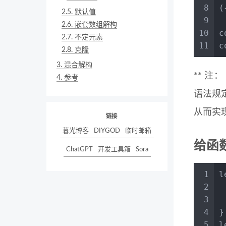
8
(
2.5.
默认值
9
2.6.
嵌套数组解构
10
c
2.7.
不定元素
11
c
2.8.
克隆
3.
混合解构
** 注
4.
参考
语法规
从而实
链接
暮光博客
DIYGOD
临时邮箱
给函
ChatGPT
开发工具箱
Sora
1
l
2
3
4
}
5
l