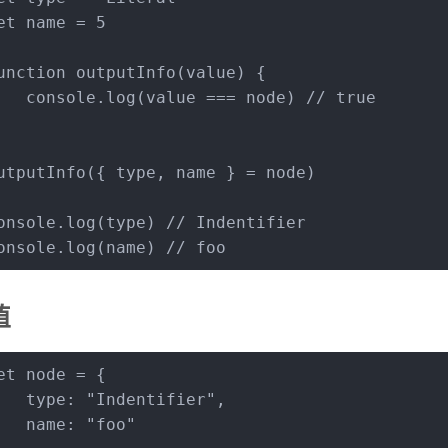
et
 name = 
5
unction
outputInfo
(
value
) {
console
.
log
(value === node) 
// true
utputInfo
({ type, name } = node)
onsole
.
log
(type) 
// Indentifier
onsole
.
log
(name) 
// foo
值
et
 node = {
type
: 
"Indentifier"
,
name
: 
"foo"