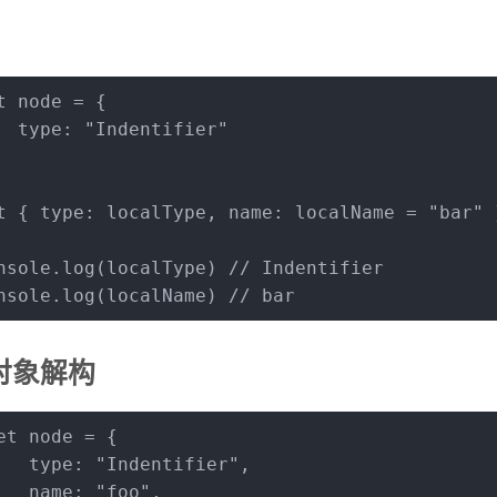
t
 node = {
type
: 
"Indentifier"
t
 { 
type
: localType, 
name
: localName = 
"bar"
 
nsole
.
log
(localType) 
// Indentifier
nsole
.
log
(localName) 
// bar
对象解构
et
 node = {
type
: 
"Indentifier"
,
name
: 
"foo"
,