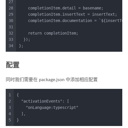
27
28
    completionItem.
detail
 = basename;
29
    completionItem.
insertText
 = insertText;
30
    completionItem.
documentation
 = 
`
${insertTex
31
32
return
 completionItem;
33
  });
34
};
配置
同时我们需要在 package.json 中添加相应配置
1
{
2
"activationEvents"
:
[
3
"onLanguage:typescript"
4
]
,
5
}