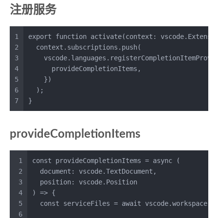
注册服务
1
export
function
activate
(
context
: vscode.
Extensi
2
  context.
subscriptions
.
push
(
3
    vscode.
languages
.
registerCompletionItemProvi
4
      provideCompletionItems,
5
    })
6
  );
7
}
provideCompletionItems
1
const
provideCompletionItems
 = 
async
 (
2
document
: vscode.
TextDocument
,
3
position
: vscode.
Position
4
) => {
5
const
 serviceFiles = 
await
 vscode.
workspace
.
f
6