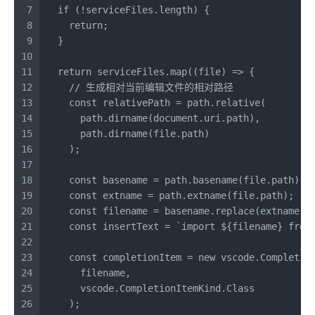
7
if
 (!serviceFiles.
length
) {
8
return
;
9
  }
10
11
return
 serviceFiles.
map
(
(
file
) =>
 {
12
// 生成相对当前编辑文件的相对路径
13
const
 relativePath = path.
relative
(
14
      path.
dirname
(
document
.
uri
.
path
),
15
      path.
dirname
(file.
path
)
16
    );
17
18
const
 basename = path.
basename
(file.
path
);
19
const
 extname = path.
extname
(file.
path
);
20
const
 filename = basename.
replace
(extname, 
21
const
 insertText = 
`import 
${filename}
 from
22
23
const
 completionItem = 
new
 vscode.
Completio
24
      filename,
25
      vscode.
CompletionItemKind
.
Class
26
    );