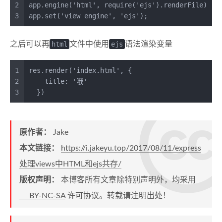
2
app.
engine
(
'html'
, 
require
(
'ejs'
).
renderFile
)
3
app.
set
(
'view engine'
, 
'ejs'
);
之后可以再
html
文件中使用
ejs
语法渲染变量
1
res.
render
(
'index.html'
, {
2
title
: 
'哦'
3
  })
原作者：
Jake
本文链接：
https://i.jakeyu.top/2017/08/11/express
处理views中HTML和ejs共存/
版权声明：
本博客所有文章除特别声明外，均采用
BY-NC-SA
许可协议。转载请注明出处！