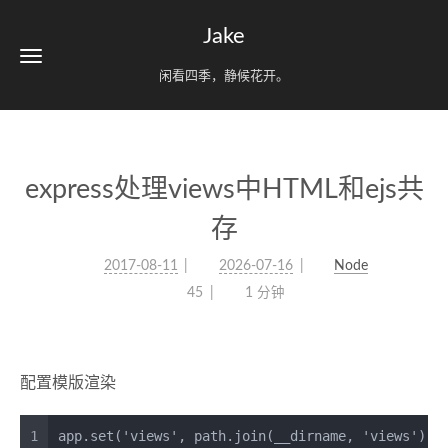
Jake
闲看四季，静候花开。
express处理views中HTML和ejs共
存
2017-08-11
2026-07-16
Node
45
1 分钟
配置模版渲染
1
app.
set
(
'views'
, path.
join
(__dirname, 
'views'
));