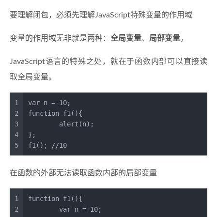
要理解闭包，必须先理解JavaScript特殊变量的作用域
变量的作用域无非就是两种：
全局变量
、
局部变量
。
JavaScript语言的特殊之处，就在于函数内部可以直接读
取全局变量。
1
var
 n = 
10
;
2
function
f1
(
){
3
alert
(n);
4
};
5
f1
(); 
//10
在函数的外部无法读取函数内部的局部变量
1
function
f1
(
){
2
var
 n = 
10
;