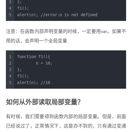
3
};
4
f1
();
5
alert
(n); 
//error:n is not defined
注意：在函数内部声明变量的时候，一定要用var。如果不
用的话，会声明一个全局变量
1
function
f1
(
){
2
	n = 
10
;
3
};
4
f1
();
5
alert
(n); 
//10
如何从外部读取局部变量？
有时候，我们需要得到函数内部的局部变量。但是，前面
已经说过了，正常情况下，这是办不到的，只有通过变通