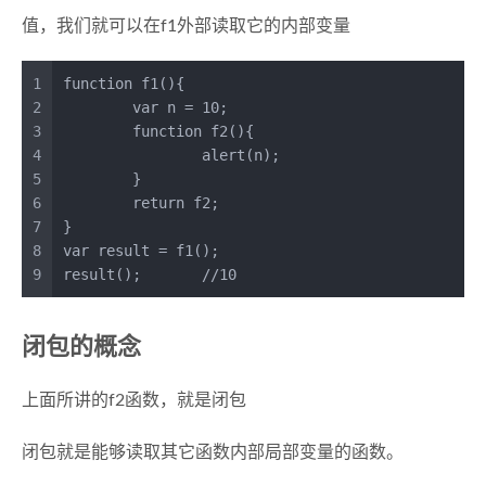
值，我们就可以在f1外部读取它的内部变量
1
function
f1
(
){
2
var
 n = 
10
;
3
function
f2
(
){
4
alert
(n);
5
	}
6
return
 f2;
7
}
8
var
 result = 
f1
();
9
result
();	
//10
闭包的概念
上面所讲的f2函数，就是闭包
闭包就是能够读取其它函数内部局部变量的函数。