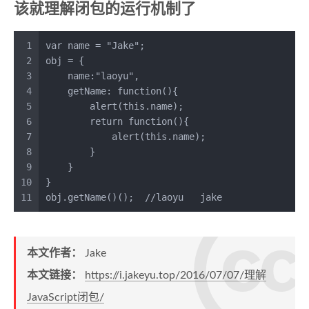
该就理解闭包的运行机制了
1
var
 name = 
"Jake"
;
2
obj = {
3
name
:
"laoyu"
,
4
getName
: 
function
(
){
5
alert
(
this
.
name
);
6
return
function
(
){
7
alert
(
this
.
name
);
8
        }
9
    }
10
}
11
obj.
getName
()();  
//laoyu   jake
本文作者：
Jake
本文链接：
https://i.jakeyu.top/2016/07/07/理解
JavaScript闭包/