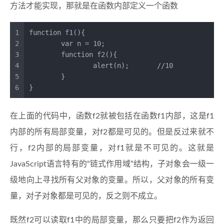
方法才能实现，那就是在函数内部定义一个函数
1
function
f1
(
){
2
var
 n = 
10
;
3
function
f2
(
){
4
alert
(n);	
//10
5
	}
6
}
在上面的代码中，函数f2就被包括在函数f1内部，这是f1
内部的所有局部变量，对f2都是可见的。但是反过来就不
行，f2内部的局部变量，对f1就是不可见的。这就是
JavaScript语言特有的“链式作用域”结构，子对象会一级一
级地向上寻找所有父对象的变量。所以，父对象的所有变
量，对子对象都是可见的，反之则不成立。
既然f2可以读取f1中的局部变量，那么只要把f2作为返回