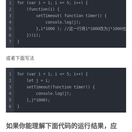
1
for
 (
var
 i = 
1
; i <= 
5
; i++) {
2
    (
function
(
i
) {
3
setTimeout
( 
function
timer
(
) {
4
console
.
log
(j);
5
        },i*
1000
 ); 
//这一行将i*1000改为j*1000也
6
    })(i);
7
}
或者下面写法
1
for
 (
var
 i = 
1
; i <= 
5
; i++) {
2
let
 j = i;
3
setTimeout
(
function
timer
(
) {
4
console
.
log
(j);
5
    },j*
1000
);
6
}
如果你能理解下面代码的运行结果，应