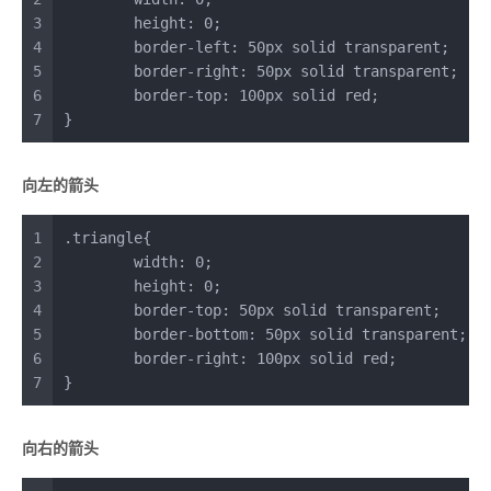
3
height
: 
0
;
4
border-left
: 
50px
 solid transparent;
5
border-right
: 
50px
 solid transparent;
6
border-top
: 
100px
 solid red;
7
}
向左的箭头
1
.triangle
{
2
width
: 
0
;
3
height
: 
0
;
4
border-top
: 
50px
 solid transparent;
5
border-bottom
: 
50px
 solid transparent;
6
border-right
: 
100px
 solid red;
7
}
向右的箭头