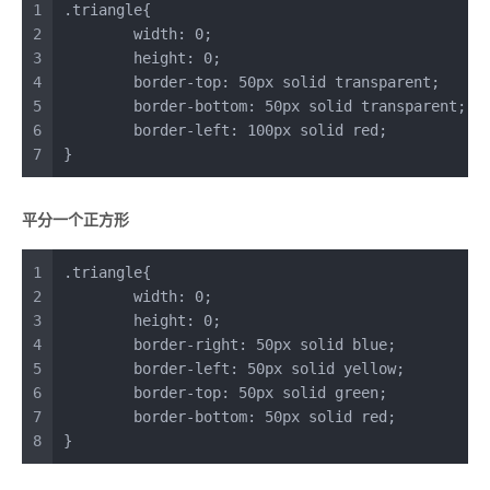
1
.triangle
{
2
width
: 
0
;
3
height
: 
0
;
4
border-top
: 
50px
 solid transparent;
5
border-bottom
: 
50px
 solid transparent;
6
border-left
: 
100px
 solid red;
7
}
平分一个正方形
1
.triangle
{
2
width
: 
0
;
3
height
: 
0
;
4
border-right
: 
50px
 solid blue;
5
border-left
: 
50px
 solid yellow;
6
border-top
: 
50px
 solid green;
7
border-bottom
: 
50px
 solid red;
8
}