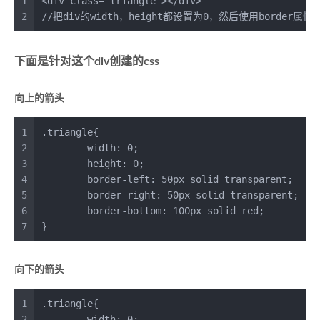
1
<
div
class
=
"triangle"
>
</
div
>
2
//把div的width，height都设置为0，然后使用border属性
下面是针对这个div创建的css
向上的箭头
1
.triangle
{
2
width
: 
0
;
3
height
: 
0
;
4
border-left
: 
50px
 solid transparent;
5
border-right
: 
50px
 solid transparent;
6
border-bottom
: 
100px
 solid red;
7
}
向下的箭头
1
.triangle
{
2
width
: 
0
;