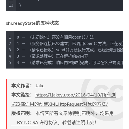
13
}
xhr.readyState的五种状态
1
0 － （未初始化）还没有调用open()方法 
2
1 － （服务器连接已经建立）已调用open()方法，正在发送
3
2 － （请求已接收）send()方法执行完成，已经接收到全部
4
3 － （请求处理中）正在解析响应内容 
5
4 － （请求已完成）响应内容解析完成，可以在客户端调用了
本文作者：
Jake
本文链接：
https://i.jakeyu.top/2016/04/18/所有浏
览器都适用的创建XMLHttpRequest对象的方法/
版权声明：
本博客所有文章除特别声明外，均采用
BY-NC-SA
许可协议。转载请注明出处！