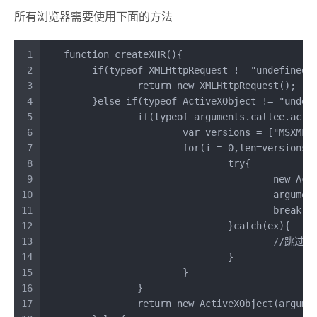
所有浏览器需要使用下面的方法
1
function
createXHR
(
){
2
if
(
typeof
XMLHttpRequest
 != 
"undefined"
3
return
new
XMLHttpRequest
();
4
	}
else
if
(
typeof
ActiveXObject
 != 
"undef
5
if
(
typeof
arguments
.
callee
.
acti
6
var
 versions = [
"MSXML2
7
for
(i = 
0
,len=versions.
8
try
{
9
new
Act
10
argumen
11
break
;
12
				}
catch
(ex){
13
//跳过
14
				}
15
			}
16
		}
17
return
new
ActiveXObject
(
argume