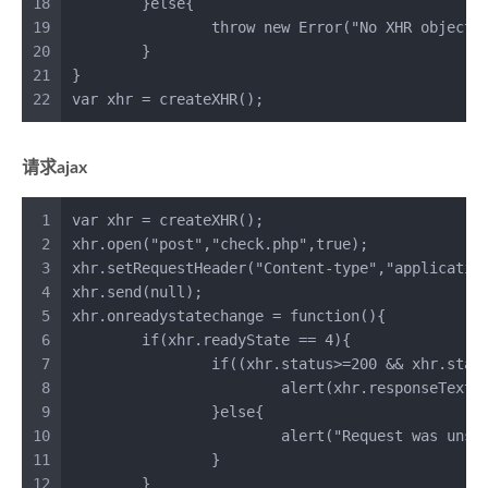
18
	}
else
{
19
throw
new
Error
(
"No XHR object 
20
	}
21
}
22
var
 xhr = 
createXHR
();
请求ajax
1
var
 xhr = 
createXHR
();
2
xhr.
open
(
"post"
,
"check.php"
,
true
);
3
xhr.
setRequestHeader
(
"Content-type"
,
"applicatio
4
xhr.
send
(
null
);
5
xhr.
onreadystatechange
 = 
function
(
){
6
if
(xhr.
readyState
 == 
4
){
7
if
((xhr.
status
>=
200
 && xhr.
stat
8
alert
(xhr.
responseText
)
9
		}
else
{
10
alert
(
"Request was unsu
11
		}
12
	}