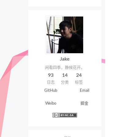
Jake
闲看四季，静候花开。
93
14
24
日志
分类
标签
GitHub
Email
Weibo
掘金