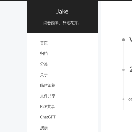
Jake
闲看四季，静候花开。
首页
归档
分类
关于
临时邮箱
文件共享
0
P2P共享
ChatGPT
搜索