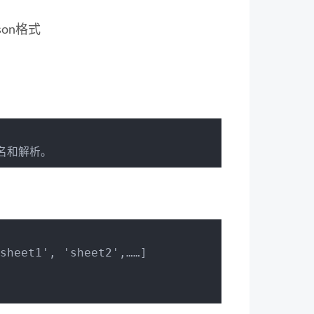
son格式
名和解析。
sheet1', 'sheet2',……]