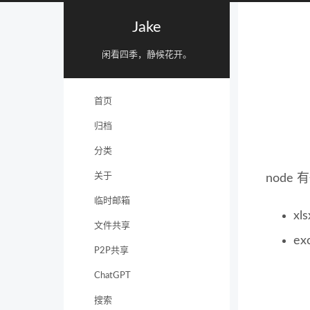
Jake
闲看四季，静候花开。
首页
归档
分类
关于
node
临时邮箱
xl
文件共享
ex
P2P共享
ChatGPT
搜索