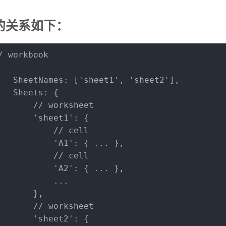
的关系如下：
/ workbook
SheetNames
: [
'sheet1'
, 
'sheet2'
],
Sheets
: {
// worksheet
'sheet1'
: {
// cell
'A1'
: { ... },
// cell
'A2'
: { ... },
           ...
       },
// worksheet
'sheet2'
: {