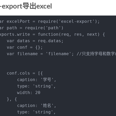
l-export导出excel
ar
 excelPort = 
require
(
'excel-export'
);
ar
 path = 
require
(
'path'
)
xports
.
write
 = 
function
(
req, res, next
) {
var
 datas = req.
datas
;
var
 conf = {};
var
 filename = 
'filename'
; 
//只支持字母和数字
   conf.
cols
 = [{
caption
: 
'学号'
,
type
: 
'string'
,
width
: 
20
   }, {
caption
: 
'姓名'
,
type
: 
'string'
,