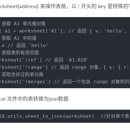
rksheet[address] 来操作表格，以 ! 开头的 key 是特
/ 获取 A1 单元格对象
t
 a1 = worksheet[
'A1'
]; 
// 返回 { v: 'hello', 
/ 获取 A1 中的值
.
v
// 返回 'hello'
/ 获取表的有效范围
rksheet[
'!ref'
] 
// 返回 'A1:B20'
rksheet[
'!range'
] 
// 返回 range 对象，{ s: { r: 
/ 获取合并过的单元格
rksheet[
'!merges'
] 
// 返回一个包含 range 对象的列表，[
xcel 文件中的表转换为json数据
SX
.
utils
.
sheet_to_json
(worksheet)  
//针对单个表