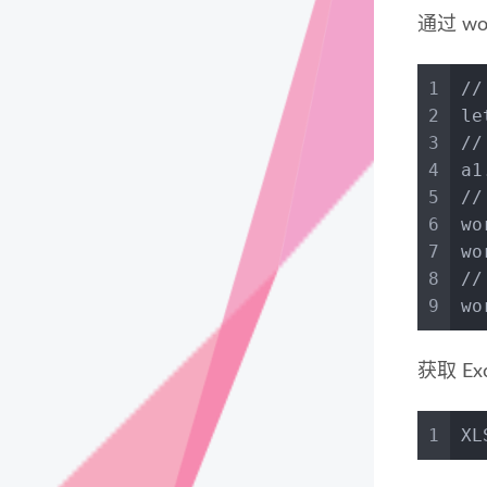
通过 wo
1
/
2
le
3
/
4
a1
5
/
6
wo
7
wo
8
/
9
wo
获取 E
1
XL