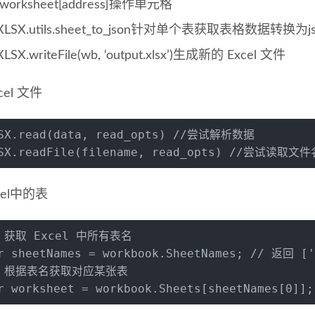
worksheet[address]操作单元格
LSX.utils.sheet_to_json针对单个表获取表格数据转换为j
LSX.writeFile(wb, ‘output.xlsx’)生成新的 Excel 文件
cel 文件
SX
.
read
(data, read_opts) 
//尝试解析数据
SX
.
readFile
(filename, read_opts) 
//尝试读取文件
cel中的表
/ 获取 Excel 中所有表名
r
 sheetNames = workbook.
SheetNames
; 
// 返回 ['
/ 根据表名获取对应某张表
r
 worksheet = workbook.
Sheets
[sheetNames[
0
]];