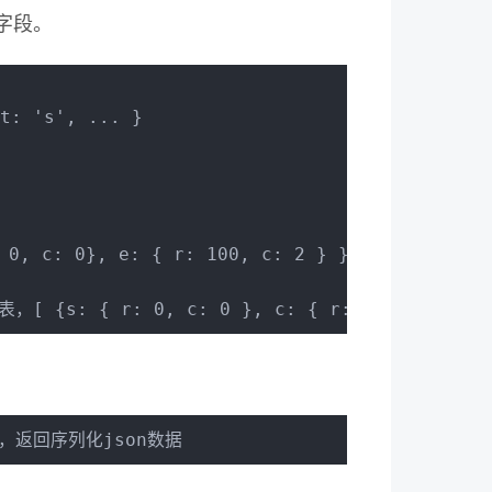
殊的字段。
t: 's', ... }
0, c: 0}, e: { r: 100, c: 2 } }
 {s: { r: 0, c: 0 }, c: { r: 2, c: 1 } }
，返回序列化json数据