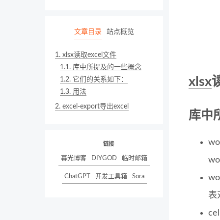
文章目录
站点概览
1.
xlsx读取excel文件
1.1.
库中所提及的一些概念
xlsx
1.2.
它们的关系如下：
1.3.
用法
2.
excel-export导出excel
库中
w
链接
暮光博客
DIYGOD
临时邮箱
wo
ChatGPT
开发工具箱
Sora
w
表
c