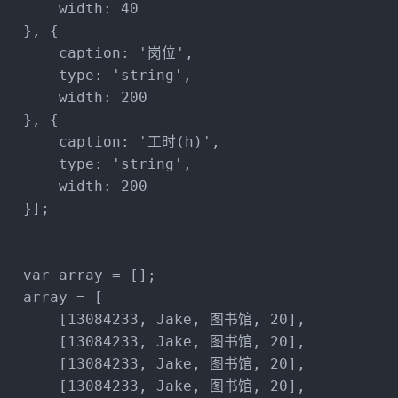
width
: 
40
   }, {
caption
: 
'岗位'
,
type
: 
'string'
,
width
: 
200
   }, {
caption
: 
'工时(h)'
,
type
: 
'string'
,
width
: 
200
   }];
var
 array = [];
   array = [
       [
13084233
, 
Jake
, 图书馆, 
20
],
       [
13084233
, 
Jake
, 图书馆, 
20
],
       [
13084233
, 
Jake
, 图书馆, 
20
],
       [
13084233
, 
Jake
, 图书馆, 
20
],