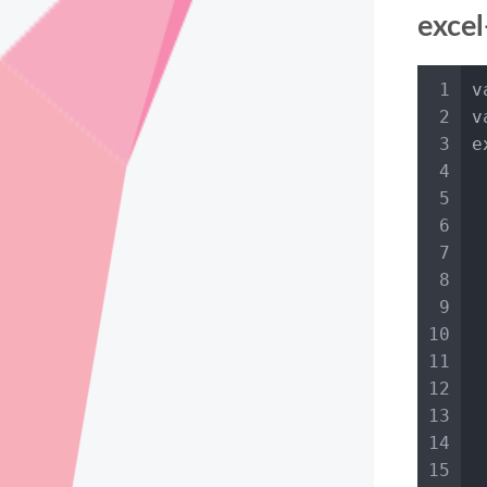
exce
1
v
2
v
3
e
4
5
6
7
8
9
 
10
11
12
13
 
14
15