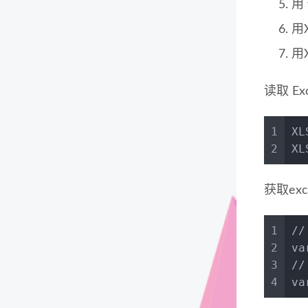
用 
用X
用X
读取 Ex
1
XL
2
XL
获取ex
1
/
2
va
3
/
4
va