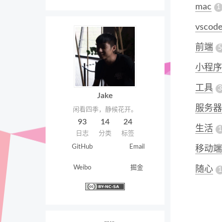
mac
1
vscod
前端
5
小程序
工具
3
Jake
服务器
闲看四季，静候花开。
93
14
24
生活
1
日志
分类
标签
GitHub
Email
移动端
Weibo
掘金
随心
1