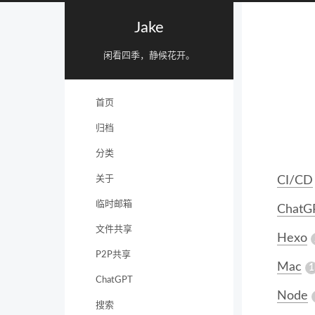
Jake
闲看四季，静候花开。
首页
归档
分类
关于
CI/CD
临时邮箱
ChatG
文件共享
Hexo
P2P共享
Mac
1
ChatGPT
Node
搜索