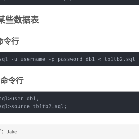
某些数据表
命令行
sql -u username -p password db1 < tb1tb2.sql
ql命令行
sql>user db1;
sql>
source
 tb1tb2.sql;
者：
Jake