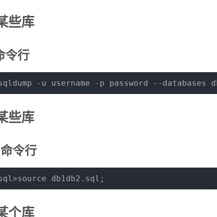
某些库
命令行
sqldump -u username -p password --databases d
某些库
ql命令行
sql>
source
 db1db2.sql;
某个库