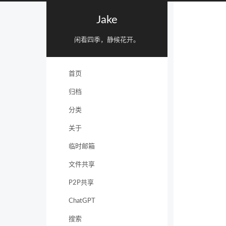
Jake
闲看四季，静候花开。
首页
归档
分类
关于
临时邮箱
文件共享
P2P共享
ChatGPT
搜索