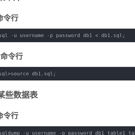
命令行
sql -u username -p password db1 < db1.sql;
ql命令行
sql>
source
 db1.sql;
某些数据表
命令行
sqldump -u username -p password db1 table1 ta