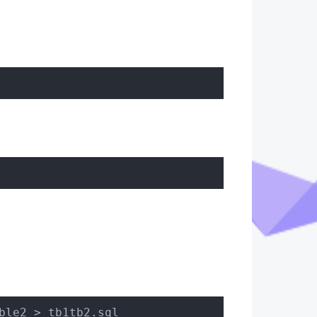
ble2 > tb1tb2.sql