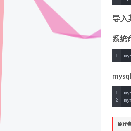
导入
系统
1
my
mys
1
my
2
my
原作