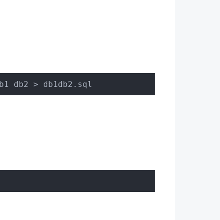
b1 db2 > db1db2.sql